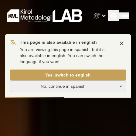
ES
This page is also available in english
Close
You are viewing this page in spanish, but it’s
also available in english. You can switch the
language if you want.
Yes, switch to english
No, continue in spanish