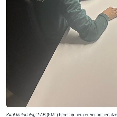
Kirol Metodologi LAB
(KML) bere jarduera eremuan hedatzen 