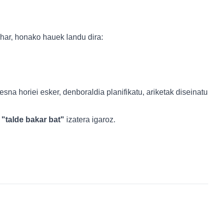
ehar, honako hauek landu dira:
esna horiei esker, denboraldia planifikatu, ariketak diseinatu
n
"talde bakar bat"
izatera igaroz.