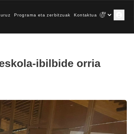
EU
uruz
Programa eta zerbitzuak
Kontaktua
skola-ibilbide orria