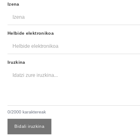
Izena
Helbide elektronikoa
Iruzkina
0/2000 karaktereak
Bidali iruzkina