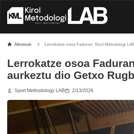
Albisteak
Lerrokatze osoa Faduran: Kirol Metodologi LABe
Lerrokatze osoa Faduran:
aurkeztu dio Getxo Rugby
Sport Methodology LAB
2/13/2026