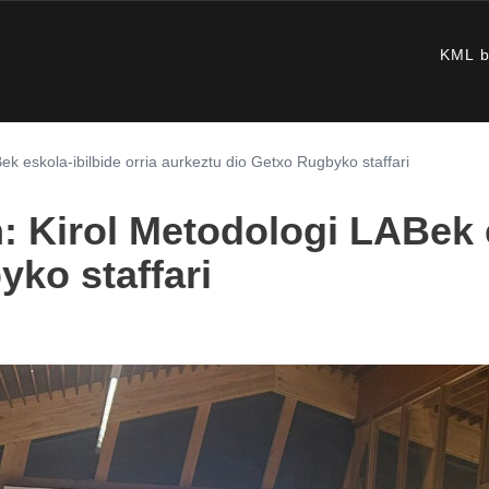
KML b
k eskola-ibilbide orria aurkeztu dio Getxo Rugbyko staffari
 Kirol Metodologi LABek e
ko staffari