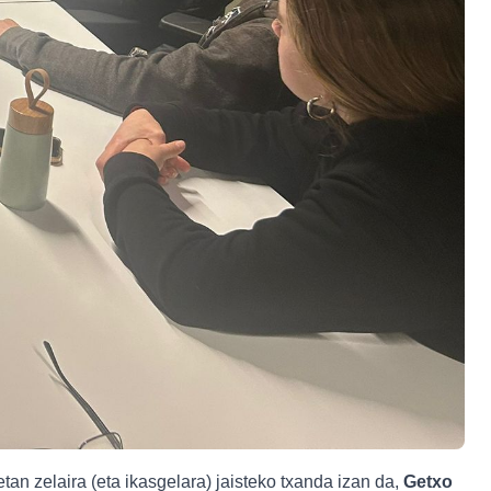
an zelaira (eta ikasgelara) jaisteko txanda izan da,
Getxo