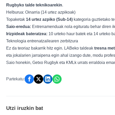
Rugbyko talde teknikoarekin
.
Helburua: Oinarria (14 urtez azpikoak)
Topaketak
14 urtez azpiko (Sub-14)
kategoria guztietako te
Saio-eredua:
Entrenamenduak nola egituratu behar diren i
Irizpideak bateratzea:
10 urteko haur batek eta 14 urteko ba
Teknologia entrenatzailearen zerbitzura
Ez da teoriaz bakarrik hitz egin. LABeko taldeak
tresna met
eta jokalarien jarraipena egin ahal izango dute, modu profe
Saio honekin, Getxo Rugbyk eta KMLk urrats erraldoia eman 
Partekatu:
Utzi iruzkin bat