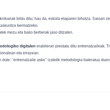
knikariak bildu ditu; hau da, eskola-etaparen bihotza. Saioan z
kaskuntza bermatzeko.
tek mezu eta balio berberak jaso ditzaten.
odologiko digitalen
erabileran prestatu ditu entrenatzaileak. Tr
sionalean eta errazean.
dute: "entrenatzaile asko" izatetik metodologia bateratua due