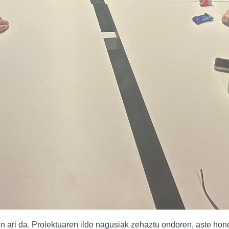
ari da. Proiektuaren ildo nagusiak zehaztu ondoren, aste honet