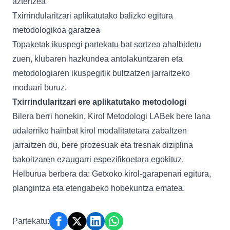
aztertzea
Txirrindularitzari aplikatutako balizko egitura
metodologikoa garatzea
Topaketak ikuspegi partekatu bat sortzea ahalbidetu
zuen, klubaren hazkundea antolakuntzaren eta
metodologiaren ikuspegitik bultzatzen jarraitzeko
moduari buruz.
Txirrindularitzari ere aplikatutako metodologi
Bilera berri honekin, Kirol Metodologi LABek bere lana
udalerriko hainbat kirol modalitatetara zabaltzen
jarraitzen du, bere prozesuak eta tresnak diziplina
bakoitzaren ezaugarri espezifikoetara egokituz.
Helburua berbera da: Getxoko kirol-garapenari egitura,
plangintza eta etengabeko hobekuntza ematea.
Partekatu: