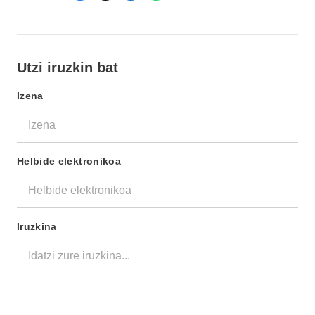
Utzi iruzkin bat
Izena
Helbide elektronikoa
Iruzkina