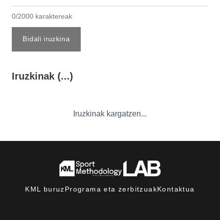
0/2000 karaktereak
Bidali iruzkina
Iruzkinak (...)
Iruzkinak kargatzen...
KML buruz
Programa eta zerbitzuak
Kontaktua