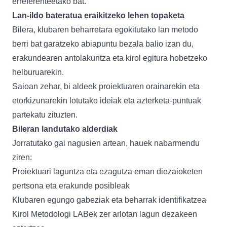
erreferenteetako bat.
Lan-ildo bateratua eraikitzeko lehen topaketa
Bilera, klubaren beharretara egokitutako lan metodo
berri bat garatzeko abiapuntu bezala balio izan du,
erakundearen antolakuntza eta kirol egitura hobetzeko
helburuarekin.
Saioan zehar, bi aldeek proiektuaren orainarekin eta
etorkizunarekin lotutako ideiak eta azterketa-puntuak
partekatu zituzten.
Bileran landutako alderdiak
Jorratutako gai nagusien artean, hauek nabarmendu
ziren:
Proiektuari laguntza eta ezagutza eman diezaioketen
pertsona eta erakunde posibleak
Klubaren egungo gabeziak eta beharrak identifikatzea
Kirol Metodologi LABek zer arlotan lagun dezakeen