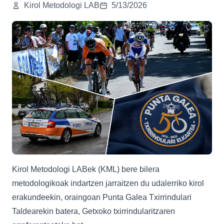
Kirol Metodologi LAB
5/13/2026
Kirol Metodologi LABek (KML) bere bilera
metodologikoak indartzen jarraitzen du udalerriko kirol
erakundeekin, oraingoan Punta Galea Txirrindulari
Taldearekin batera, Getxoko txirrindularitzaren