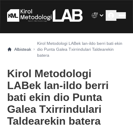
EU
Kirol Metodologi LABek lan-ildo berri bati ekin
Albisteak
dio Punta Galea Txirrindulari Taldearekin
batera
Kirol Metodologi
LABek lan-ildo berri
bati ekin dio Punta
Galea Txirrindulari
Taldearekin batera