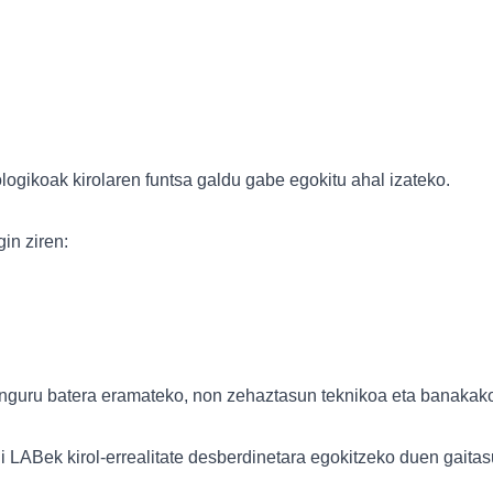
ologikoak kirolaren funtsa galdu gabe egokitu ahal izateko.
in ziren:
inguru batera eramateko, non zehaztasun teknikoa eta banakako
i LABek kirol-errealitate desberdinetara egokitzeko duen gaita