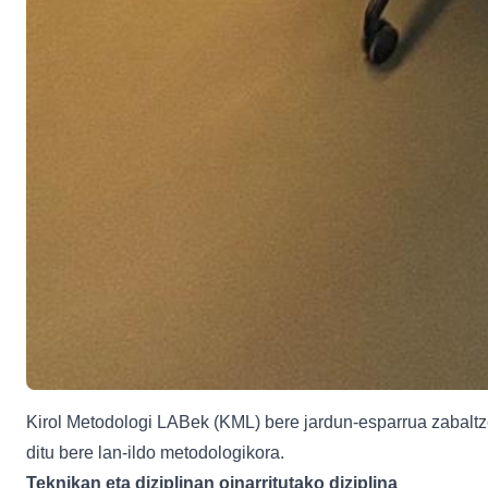
Kirol Metodologi LABek (KML) bere jardun-esparrua zabaltzen 
ditu bere lan-ildo metodologikora.
Teknikan eta diziplinan oinarritutako diziplina