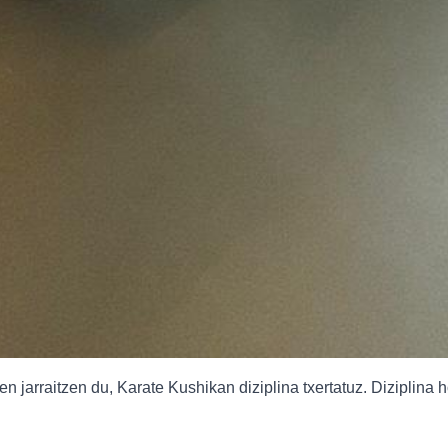
jarraitzen du, Karate Kushikan diziplina txertatuz. Diziplina h