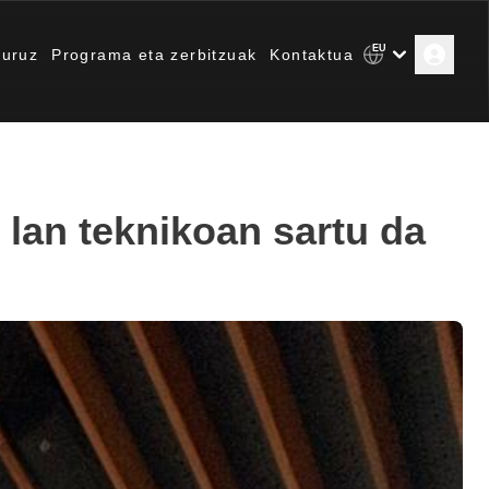
EU
uruz
Programa eta zerbitzuak
Kontaktua
lan teknikoan sartu da