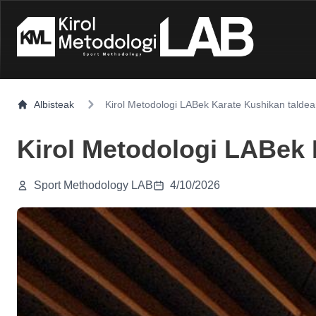
Albisteak
Kirol Metodologi LABek Karate Kushikan taldea
Kirol Metodologi LABek 
Sport Methodology LAB
4/10/2026