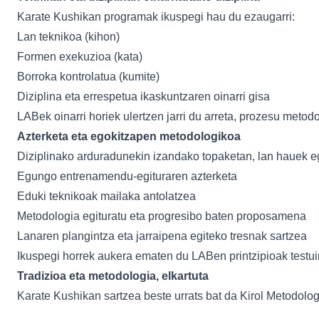
Karate Kushikan programak ikuspegi hau du ezaugarri:
Lan teknikoa (kihon)
Formen exekuzioa (kata)
Borroka kontrolatua (kumite)
Diziplina eta errespetua ikaskuntzaren oinarri gisa
LABek oinarri horiek ulertzen jarri du arreta, prozesu metod
Azterketa eta egokitzapen metodologikoa
Diziplinako arduradunekin izandako topaketan, lan hauek eg
Egungo entrenamendu-egituraren azterketa
Eduki teknikoak mailaka antolatzea
Metodologia egituratu eta progresibo baten proposamena
Lanaren plangintza eta jarraipena egiteko tresnak sartzea
Ikuspegi horrek aukera ematen du LABen printzipioak testu
Tradizioa eta metodologia, elkartuta
Karate Kushikan sartzea beste urrats bat da Kirol Metodolog