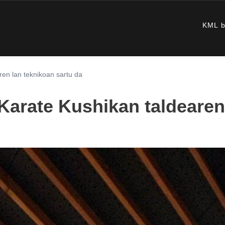
KML b
ren lan teknikoan sartu da
Karate Kushikan taldearen 