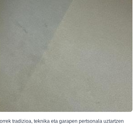
orrek tradizioa, teknika eta garapen pertsonala uztartzen