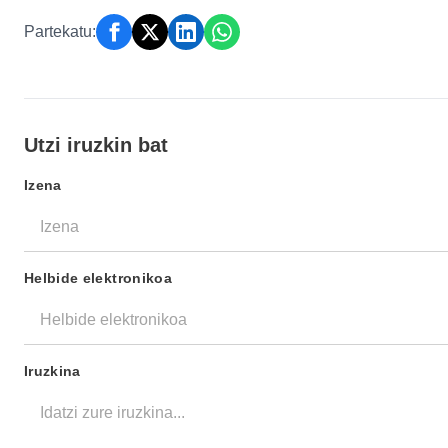
Partekatu:
Utzi iruzkin bat
Izena
Helbide elektronikoa
Iruzkina