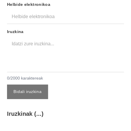
Helbide elektronikoa
Iruzkina
0/2000 karaktereak
Bidali iruzkina
Iruzkinak (...)