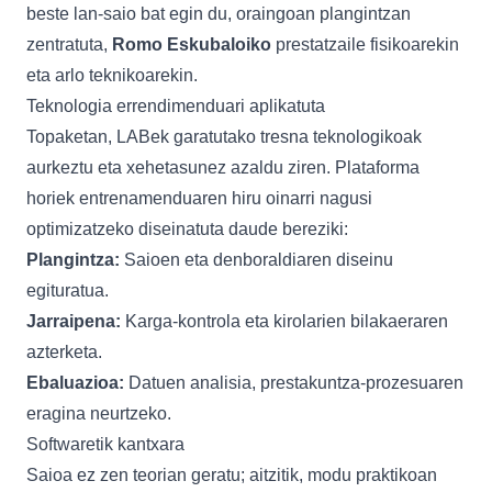
beste lan-saio bat egin du, oraingoan plangintzan
zentratuta,
Romo Eskubaloiko
prestatzaile fisikoarekin
eta arlo teknikoarekin.
Teknologia errendimenduari aplikatuta
Topaketan, LABek garatutako tresna teknologikoak
aurkeztu eta xehetasunez azaldu ziren. Plataforma
horiek entrenamenduaren hiru oinarri nagusi
optimizatzeko diseinatuta daude bereziki:
Plangintza:
Saioen eta denboraldiaren diseinu
egituratua.
Jarraipena:
Karga-kontrola eta kirolarien bilakaeraren
azterketa.
Ebaluazioa:
Datuen analisia, prestakuntza-prozesuaren
eragina neurtzeko.
Softwaretik kantxara
Saioa ez zen teorian geratu; aitzitik, modu praktikoan