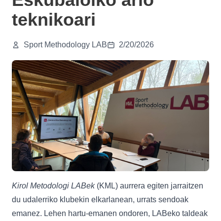
teknikoari
Sport Methodology LAB
2/20/2026
Kirol Metodologi LABek
(KML) aurrera egiten jarraitzen
du udalerriko klubekin elkarlanean, urrats sendoak
emanez. Lehen hartu-emanen ondoren, LABeko taldeak