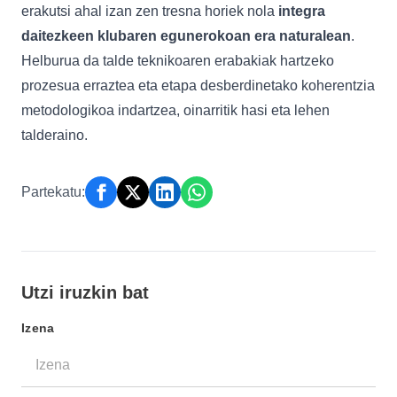
erakutsi ahal izan zen tresna horiek nola
integra
daitezkeen klubaren egunerokoan era naturalean
.
Helburua da talde teknikoaren erabakiak hartzeko
prozesua erraztea eta etapa desberdinetako koherentzia
metodologikoa indartzea, oinarritik hasi eta lehen
talderaino.
Partekatu:
Utzi iruzkin bat
Izena