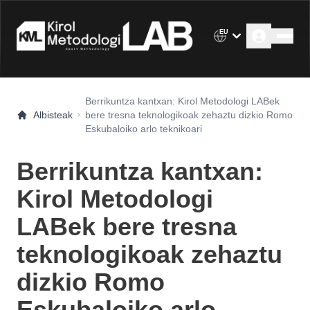
EU
Berrikuntza kantxan: Kirol Metodologi LABek
Albisteak
bere tresna teknologikoak zehaztu dizkio Romo
Eskubaloiko arlo teknikoari
Berrikuntza kantxan:
Kirol Metodologi
LABek bere tresna
teknologikoak zehaztu
dizkio Romo
Eskubaloiko arlo